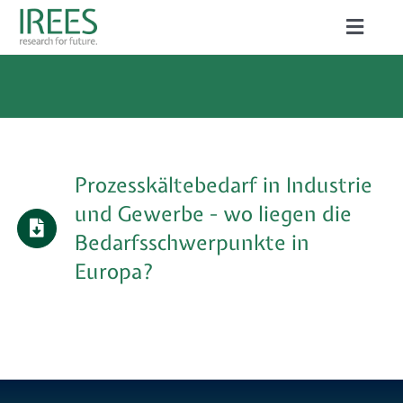
Skip
Toggle
to
Naviga
ABOUT US
content
SERVICES
NEWS
Prozesskältebedarf in Industrie
PROJECTS
und Gewerbe - wo liegen die
Bedarfsschwerpunkte in
PUBLICATIONS
Europa?
CAREER
Search