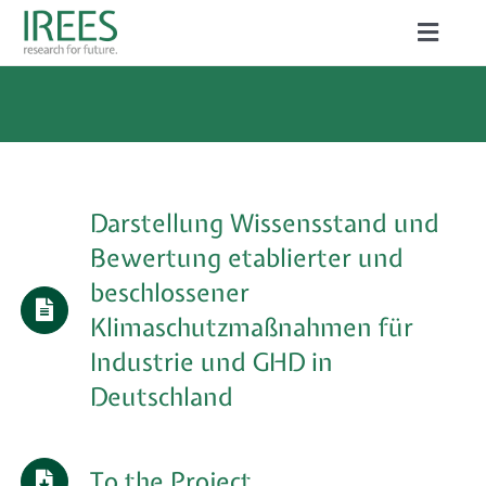
Skip
Toggle
to
Naviga
ABOUT US
content
SERVICES
NEWS
Darstellung Wissensstand und
PROJECTS
Bewertung etablierter und
beschlossener
PUBLICATIONS
Klimaschutzmaßnahmen für
Industrie und GHD in
CAREER
Deutschland
Search
To the Project