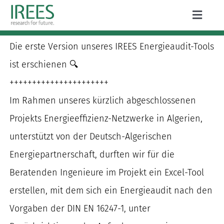
Zum
Toggle
Inhalt
Naviga
ÜBER UNS
springen
Die erste Version unseres IREES Energieaudit-Tools
LEISTUNGEN
ist erschienen 🔍
++++++++++++++++++++++
AKTUELLES
Im Rahmen unseres kürzlich abgeschlossenen
PROJEKTE
Projekts Energieeffizienz-Netzwerke in Algerien,
unterstützt von der Deutsch-Algerischen
PUBLIKATIONEN
Energiepartnerschaft, durften wir für die
KARRIERE
Beratenden Ingenieure im Projekt ein Excel-Tool
erstellen, mit dem sich ein Energieaudit nach den
Vorgaben der DIN EN 16247-1, unter
Suche