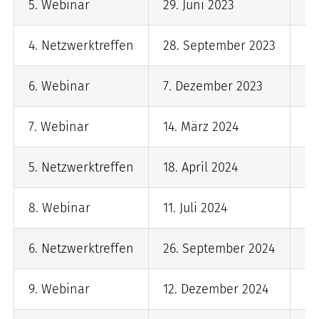
5. Webinar
29. Juni 2023
on
4. Netzwerktreffen
28. September 2023
K
6. Webinar
7. Dezember 2023
on
7. Webinar
14. März 2024
on
5. Netzwerktreffen
18. April 2024
He
8. Webinar
11. Juli 2024
on
6. Netzwerktreffen
26. September 2024
La
9. Webinar
12. Dezember 2024
on