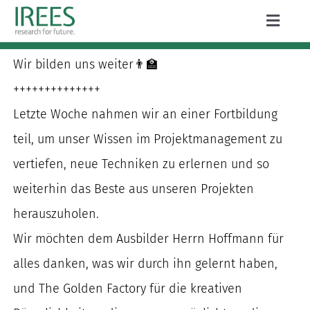
Zum
Toggle
Inhalt
Naviga
ÜBER UNS
springen
Wir bilden uns weiter👨‍🏫
LEISTUNGEN
++++++++++++++
Letzte Woche nahmen wir an einer Fortbildung
AKTUELLES
teil, um unser Wissen im Projektmanagement zu
PROJEKTE
vertiefen, neue Techniken zu erlernen und so
weiterhin das Beste aus unseren Projekten
PUBLIKATIONEN
herauszuholen.
KARRIERE
Wir möchten dem Ausbilder Herrn Hoffmann für
alles danken, was wir durch ihn gelernt haben,
und The Golden Factory für die kreativen
Suche