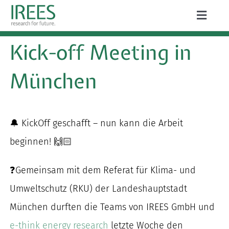
Zum
Toggle
Inhalt
Naviga
ÜBER UNS
Kick-off Meeting
in
springen
LEISTUNGEN
München
AKTUELLES
PROJEKTE
🔔 KickOff geschafft – nun kann die Arbeit
beginnen! 🙌🏻
PUBLIKATIONEN
❓Gemeinsam mit dem Referat für Klima- und
KARRIERE
Umweltschutz (RKU) der Landeshauptstadt
München durften die Teams von IREES GmbH und
Suche
e-think energy research
letzte Woche den