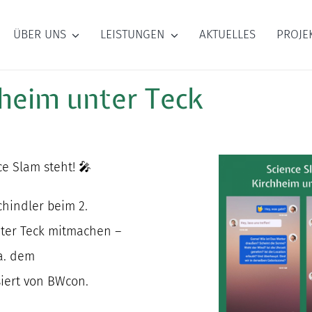
ÜBER UNS
LEISTUNGEN
AKTUELLES
PROJE
hheim unter Teck
e Slam steht! 🎤
chindler beim 2.
nter Teck mitmachen –
a. dem
iert von BWcon.