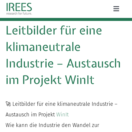
Zum
Toggle
Inhalt
Naviga
ÜBER UNS
Leitbilder für eine
springen
LEISTUNGEN
klimaneutrale
AKTUELLES
Industrie – Austausch
PROJEKTE
im Projekt WinIt
PUBLIKATIONEN
KARRIERE
🚀 Leitbilder für eine klimaneutrale Industrie –
Austausch im Projekt
WinIt
Wie kann die Industrie den Wandel zur
Suche