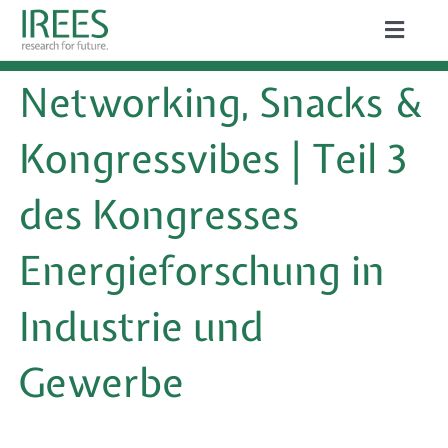
Zum
Toggle
Inhalt
Naviga
ÜBER UNS
Networking, Snacks &
springen
LEISTUNGEN
Kongressvibes | Teil 3
AKTUELLES
des Kongresses
PROJEKTE
Energieforschung in
PUBLIKATIONEN
Industrie und
KARRIERE
Gewerbe
Suche