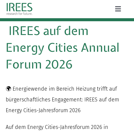
Zum
Toggle
Inhalt
Naviga
ÜBER UNS
IREES auf dem
springen
LEISTUNGEN
Energy Cities Annual
AKTUELLES
Forum 2026
PROJEKTE
PUBLIKATIONEN
🌍 Energiewende im Bereich Heizung trifft auf
bürgerschaftliches Engagement: IREES auf dem
KARRIERE
Energy Cities-Jahresforum 2026
Auf dem Energy Cities-Jahresforum 2026 in
Suche