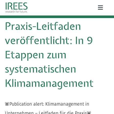
Zum
Toggle
Inhalt
Naviga
ÜBER UNS
Praxis-Leitfaden
springen
LEISTUNGEN
veröffentlicht: In 9
AKTUELLES
Etappen zum
PROJEKTE
systematischen
PUBLIKATIONEN
Klimamanagement
KARRIERE
🚨Publication alert: Klimamanagement in
Suche
Unternehmen – Leitfaden für die Praxis🚨