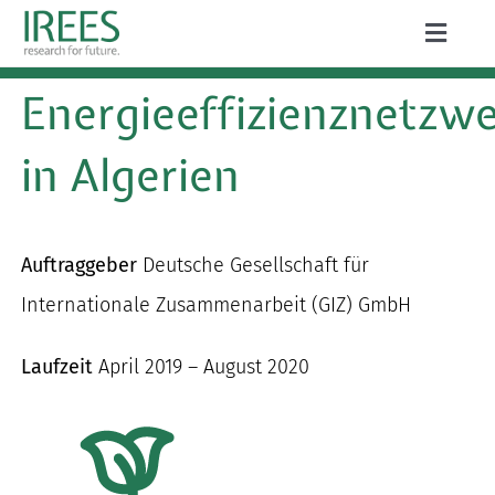
Zum
Toggle
Inhalt
Naviga
ÜBER UNS
Energieeffizienznetzw
springen
LEISTUNGEN
in Algerien
AKTUELLES
PROJEKTE
Auftraggeber
Deutsche Gesellschaft für
Internationale Zusammenarbeit (GIZ) GmbH
PUBLIKATIONEN
Laufzeit
April 2019 – August 2020
KARRIERE
Suche