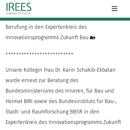
Zum
Toggle
Inhalt
Naviga
ÜBER UNS
springen
Berufung in den Expertenkreis des
LEISTUNGEN
Innovationsprogramms Zukunft Bau 🏡
AKTUELLES
++++++++++++++++++++++++++
PROJEKTE
Unsere Kollegin Frau Dr. Karin Schakib-Ekbatan
wurde erneut zur Beratung des
PUBLIKATIONEN
Bundesministeriums des Inneren, für Bau und
KARRIERE
Heimat BMI sowie des Bundesinstituts für Bau-,
Stadt- und Raumforschung BBSR in den
Expertenkreis des Innovationsprogramms Zukunft
Suche