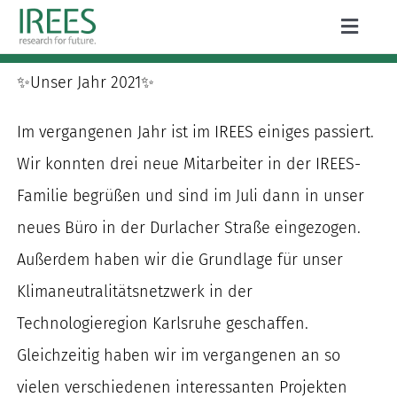
Zum
Toggle
Inhalt
Naviga
ÜBER UNS
springen
✨Unser Jahr 2021✨
LEISTUNGEN
Im vergangenen Jahr ist im IREES einiges passiert.
AKTUELLES
Wir konnten drei neue Mitarbeiter in der IREES-
Familie begrüßen und sind im Juli dann in unser
PROJEKTE
neues Büro in der Durlacher Straße eingezogen.
PUBLIKATIONEN
Außerdem haben wir die Grundlage für unser
Klimaneutralitätsnetzwerk in der
KARRIERE
Technologieregion Karlsruhe geschaffen.
Gleichzeitig haben wir im vergangenen an so
vielen verschiedenen interessanten Projekten
Suche