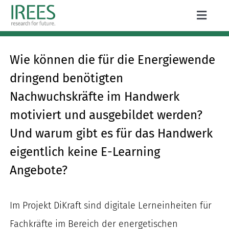
Zum
Toggle
Inhalt
Naviga
ÜBER UNS
springen
Wie können die für die Energiewende
LEISTUNGEN
dringend benötigten
AKTUELLES
Nachwuchskräfte im Handwerk
motiviert und ausgebildet werden?
PROJEKTE
Und warum gibt es für das Handwerk
PUBLIKATIONEN
eigentlich keine E-Learning
Angebote?
KARRIERE
Im Projekt DiKraft sind digitale Lerneinheiten für
Fachkräfte im Bereich der energetischen
Suche