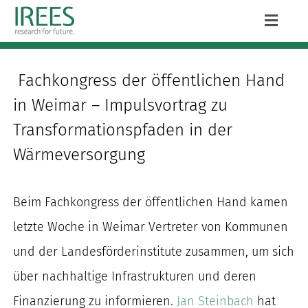
Zum
Toggle
Inhalt
Naviga
ÜBER UNS
springen
Fachkongress der öffentlichen Hand
LEISTUNGEN
in Weimar – Impulsvortrag zu
AKTUELLES
Transformationspfaden in der
Wärmeversorgung
PROJEKTE
PUBLIKATIONEN
Beim Fachkongress der öffentlichen Hand kamen
letzte Woche in Weimar Vertreter von Kommunen
KARRIERE
und der Landesförderinstitute zusammen, um sich
über nachhaltige Infrastrukturen und deren
Finanzierung zu informieren.
Jan Steinbach
hat
Suche