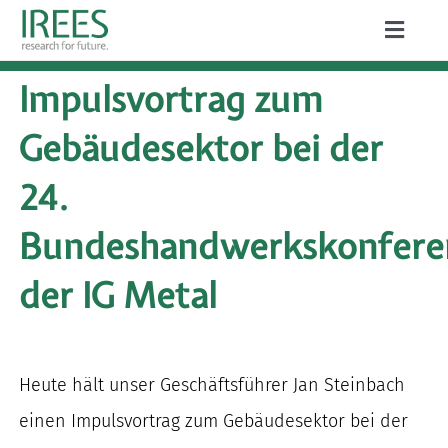
Zum
Toggle
Inhalt
Naviga
ÜBER UNS
Impulsvortrag zum
springen
LEISTUNGEN
Gebäudesektor bei der
AKTUELLES
24.
PROJEKTE
Bundeshandwerkskonfere
PUBLIKATIONEN
der IG Metal
KARRIERE
Heute hält unser Geschäftsführer Jan Steinbach
einen Impulsvortrag zum Gebäudesektor bei der
Suche