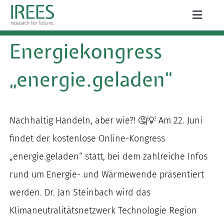
Zum
Toggle
Inhalt
Naviga
ÜBER UNS
Energiekongress
springen
LEISTUNGEN
„energie.geladen“
AKTUELLES
PROJEKTE
Nachhaltig Handeln, aber wie?! 🤔💡 Am 22. Juni
findet der kostenlose Online-Kongress
PUBLIKATIONEN
„energie.geladen“ statt, bei dem zahlreiche Infos
KARRIERE
rund um Energie- und Wärmewende präsentiert
werden. Dr. Jan Steinbach wird das
Klimaneutralitätsnetzwerk Technologie Region
Suche