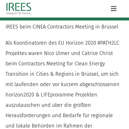
Zum
Toggle
Inhalt
Naviga
ÜBER UNS
springen
IREES beim CINEA Contractors Meeting in Brüssel
LEISTUNGEN
Als Koordinatoren des EU Horizon 2020 #PATH2LC
AKTUELLES
Projektes waren Nico Ulmer und Catrice Christ
beim Contractors Meeting for Clean Energy
PROJEKTE
Transition in Cities & Regions in Brüssel, um sich
PUBLIKATIONEN
mit laufenden oder vor kurzem abgeschlossenen
horizon2020 & LIFEproramme Projekten
KARRIERE
auszutauschen und über die größten
Herausforderungen und Bedarfe für regionale
und lokale Behörden im Rahmen der
Suche