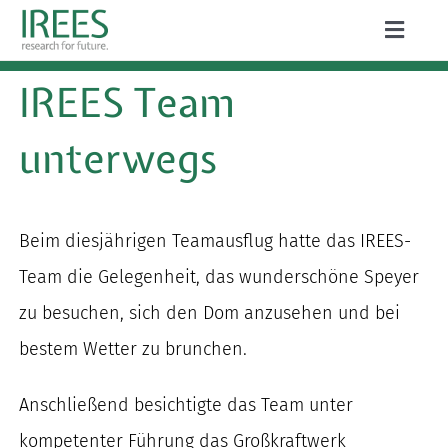
Zum
Toggle
Inhalt
Naviga
ÜBER UNS
IREES Team
springen
LEISTUNGEN
unterwegs
AKTUELLES
PROJEKTE
Beim diesjährigen Teamausflug hatte das IREES-
Team die Gelegenheit, das wunderschöne Speyer
PUBLIKATIONEN
zu besuchen, sich den Dom anzusehen und bei
KARRIERE
bestem Wetter zu brunchen.
Anschließend besichtigte das Team unter
Suche
kompetenter Führung das Großkraftwerk