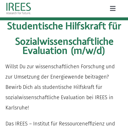
Zum
Toggle
Inhalt
Naviga
ÜBER UNS
Studentische Hilfskraft für
springen
LEISTUNGEN
Sozialwissenschaftliche
Evaluation
(m/w/d)
AKTUELLES
PROJEKTE
Willst Du zur wissenschaftlichen Forschung und
zur Umsetzung der Energiewende beitragen?
PUBLIKATIONEN
Bewirb Dich als studentische Hilfskraft für
KARRIERE
sozialwissenschaftliche Evaluation bei IREES in
Karlsruhe!
Das IREES – Institut für Ressourceneffizienz und
Suche