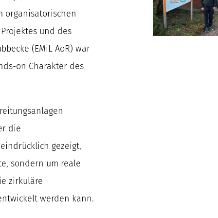
m organisatorischen
s Projektes und des
übbecke (EMiL AöR) war
ands-on Charakter des
ereitungsanlagen
er die
eindrücklich gezeigt,
te, sondern um reale
e zirkuläre
entwickelt werden kann.