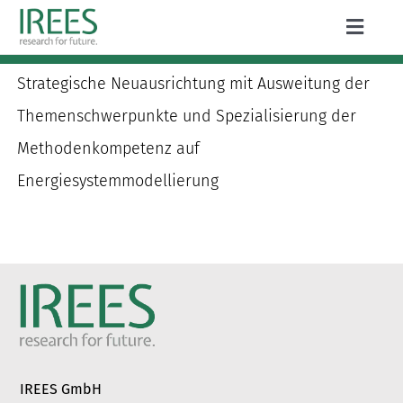
Zum
Toggle
Inhalt
Naviga
ÜBER UNS
springen
Strategische Neuausrichtung mit Ausweitung der
LEISTUNGEN
Themenschwerpunkte und Spezialisierung der
Methodenkompetenz auf
AKTUELLES
Energiesystemmodellierung
PROJEKTE
PUBLIKATIONEN
KARRIERE
IREES GmbH
Suche