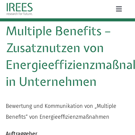
Zum
Toggle
Inhalt
Naviga
ÜBER UNS
Multiple Benefits –
springen
LEISTUNGEN
Zusatznutzen von
AKTUELLES
Energieeffizienzmaßn
PROJEKTE
in Unternehmen
PUBLIKATIONEN
KARRIERE
Bewertung und Kommunikation von „Multiple
Benefits“ von Energieeffizienzmaßnahmen
Suche
Auftraggeber