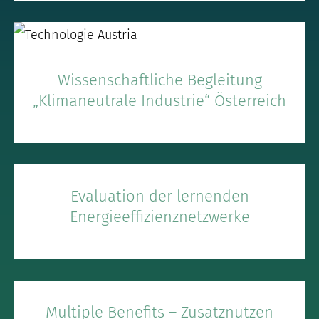
Wissenschaftliche Begleitung
„Klimaneutrale Industrie“ Österreich
Evaluation der lernenden
Energieeffizienznetzwerke
Multiple Benefits – Zusatznutzen