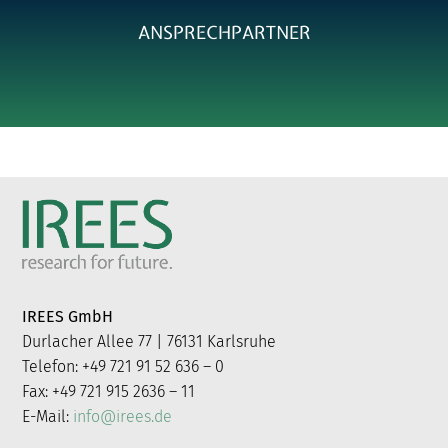
nach:
ANSPRECHPARTNER
IREES GmbH
Durlacher Allee 77 | 76131 Karlsruhe
Telefon: +49 721 91 52 636 – 0
Fax: +49 721 915 2636 – 11
E-Mail:
info@irees.de