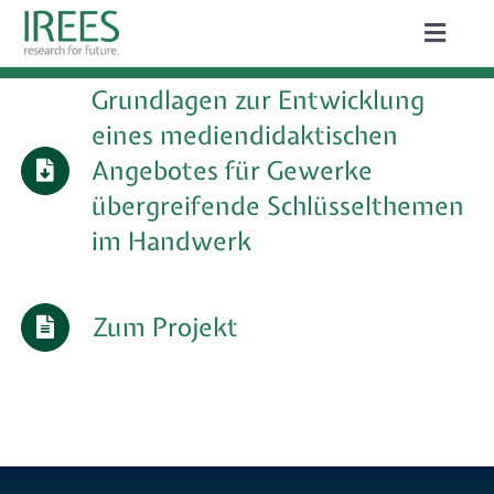
Zum
Toggle
Inhalt
Naviga
ÜBER UNS
Grundlagen zur Entwicklung
springen
eines mediendidaktischen
LEISTUNGEN
Angebotes für Gewerke
AKTUELLES
übergreifende Schlüsselthemen
im Handwerk
PROJEKTE
PUBLIKATIONEN
Zum Projekt
KARRIERE
Suche