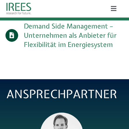
Zum
Toggle
Inhalt
Naviga
ÜBER UNS
Demand Side Management –
springen
Unternehmen als Anbieter für
LEISTUNGEN
Flexibilität im Energiesystem
AKTUELLES
PROJEKTE
PUBLIKATIONEN
ANSPRECHPARTNER
KARRIERE
Suche