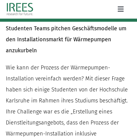
Zum
Toggle
Inhalt
Naviga
ÜBER UNS
springen
Studenten Teams pitchen Geschäftsmodelle um
LEISTUNGEN
den Installationsmarkt für Wärmepumpen
anzukurbeln
AKTUELLES
Wie kann der Prozess der Wärmepumpen-
PROJEKTE
Installation vereinfach werden? Mit dieser Frage
PUBLIKATIONEN
haben sich einige Studenten von der Hochschule
Karlsruhe im Rahmen ihres Studiums beschäftigt.
KARRIERE
Ihre Challenge war es die „Erstellung eines
Dienstleitungsangebots, dass den Prozess der
Wärmepumpen-Installation inklusive
Suche