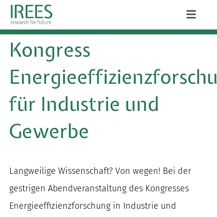
Zum
Toggle
Inhalt
Naviga
ÜBER UNS
Kongress
springen
LEISTUNGEN
Energieeffizienzforsch
AKTUELLES
für Industrie und
PROJEKTE
Gewerbe
PUBLIKATIONEN
KARRIERE
Langweilige Wissenschaft? Von wegen! Bei der
gestrigen Abendveranstaltung des Kongresses
Energieeffizienzforschung in Industrie und
Suche