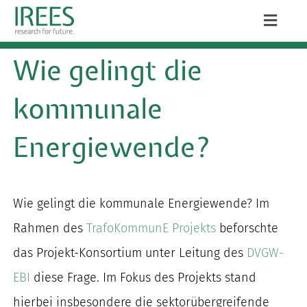
Zum
Toggle
Inhalt
Naviga
ÜBER UNS
Wie gelingt die
springen
LEISTUNGEN
kommunale
AKTUELLES
Energiewende?
PROJEKTE
PUBLIKATIONEN
Wie gelingt die kommunale Energiewende? Im
Rahmen des
TrafoKommunE Projekts
beforschte
KARRIERE
das Projekt-Konsortium unter Leitung des
DVGW-
EBI
diese Frage. Im Fokus des Projekts stand
Suche
hierbei insbesondere die sektorübergreifende