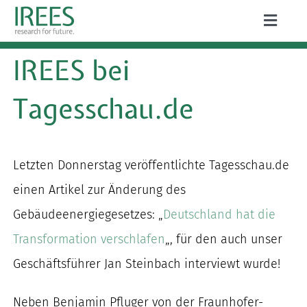
Zum
Toggle
Inhalt
Naviga
ÜBER UNS
IREES bei
springen
LEISTUNGEN
Tagesschau.de
AKTUELLES
PROJEKTE
Letzten Donnerstag veröffentlichte Tagesschau.de
einen Artikel zur Änderung des
PUBLIKATIONEN
Gebäudeenergiegesetzes: „
Deutschland hat die
KARRIERE
Transformation verschlafen
„, für den auch unser
Geschäftsführer Jan Steinbach interviewt wurde!
Suche
Neben Benjamin Pfluger von der Fraunhofer-