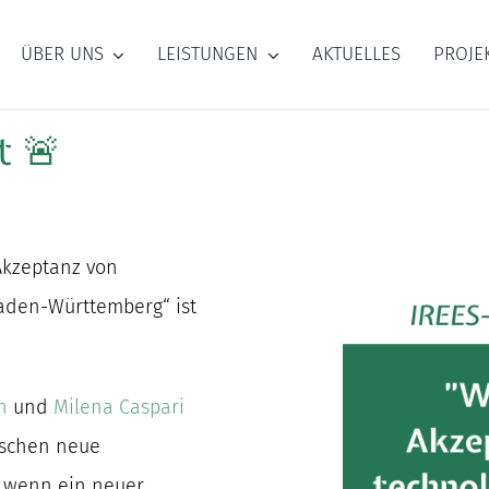
ÜBER UNS
LEISTUNGEN
AKTUELLES
PROJE
t 🚨
Akzeptanz von
aden-Württemberg“ ist
n
und
Milena Caspari
nschen neue
, wenn ein neuer