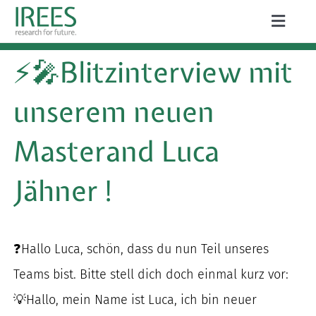
Zum
Toggle
Inhalt
Naviga
ÜBER UNS
⚡🎤Blitzinterview mit
springen
LEISTUNGEN
unserem neuen
AKTUELLES
Masterand Luca
PROJEKTE
Jähner !
PUBLIKATIONEN
KARRIERE
❓Hallo Luca, schön, dass du nun Teil unseres
Teams bist. Bitte stell dich doch einmal kurz vor:
💡Hallo, mein Name ist Luca, ich bin neuer
Suche