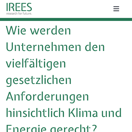
Zum
Toggle
Inhalt
Naviga
ÜBER UNS
Wie werden
springen
LEISTUNGEN
Unternehmen den
AKTUELLES
vielfältigen
PROJEKTE
gesetzlichen
PUBLIKATIONEN
Anforderungen
KARRIERE
hinsichtlich Klima und
Energie gerecht?
Suche