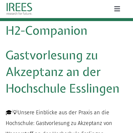
Zum
Toggle
Inhalt
Naviga
ÜBER UNS
H2-Companion
springen
LEISTUNGEN
Gastvorlesung zu
AKTUELLES
Akzeptanz an der
PROJEKTE
PUBLIKATIONEN
Hochschule Esslingen
KARRIERE
🎓💡Unsere Einblicke aus der Praxis an die
Hochschule: Gastvorlesung zu Akzeptanz von
Suche