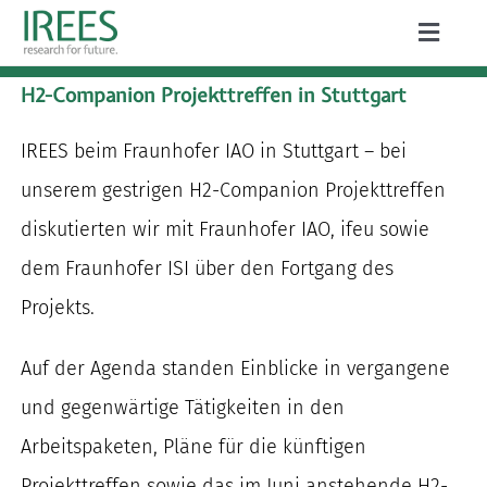
Zum
Toggle
Inhalt
Naviga
ÜBER UNS
H2-Companion Projekttreffen in Stuttgart
springen
LEISTUNGEN
IREES beim Fraunhofer IAO in Stuttgart – bei
unserem gestrigen H2-Companion Projekttreffen
AKTUELLES
diskutierten wir mit Fraunhofer IAO, ifeu sowie
PROJEKTE
dem Fraunhofer ISI über den Fortgang des
PUBLIKATIONEN
Projekts.
KARRIERE
Auf der Agenda standen Einblicke in vergangene
und gegenwärtige Tätigkeiten in den
Arbeitspaketen, Pläne für die künftigen
Suche
Projekttreffen sowie das im Juni anstehende H2-