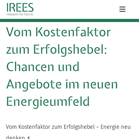
Zum
Toggle
Inhalt
Naviga
ÜBER UNS
Vom Kostenfaktor
springen
LEISTUNGEN
zum Erfolgshebel:
AKTUELLES
Chancen und
PROJEKTE
Angebote im neuen
PUBLIKATIONEN
Energieumfeld
KARRIERE
Vom Kostenfaktor zum Erfolgshebel – Energie neu
Suche
denken ⚡