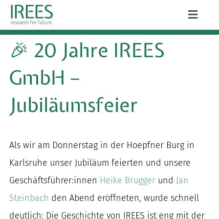
Zum
Toggle
Inhalt
Naviga
ÜBER UNS
🎉 20 Jahre IREES
springen
LEISTUNGEN
GmbH –
AKTUELLES
Jubiläumsfeier
PROJEKTE
PUBLIKATIONEN
Als wir am Donnerstag in der Hoepfner Burg in
Karlsruhe unser Jubiläum feierten und unsere
KARRIERE
Geschäftsführer:innen
Heike Brugger
und
Jan
Steinbach
den Abend eröffneten, wurde schnell
Suche
deutlich: Die Geschichte von IREES ist eng mit der