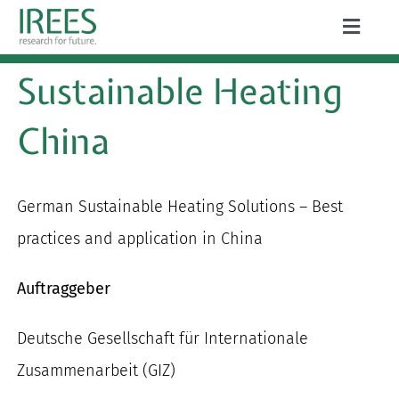
Zum
Toggle
Inhalt
Naviga
ÜBER UNS
Sustainable Heating
springen
LEISTUNGEN
China
AKTUELLES
PROJEKTE
German Sustainable Heating Solutions – Best
practices and application in China
PUBLIKATIONEN
Auftraggeber
KARRIERE
Deutsche Gesellschaft für Internationale
Zusammenarbeit (GIZ)
Suche