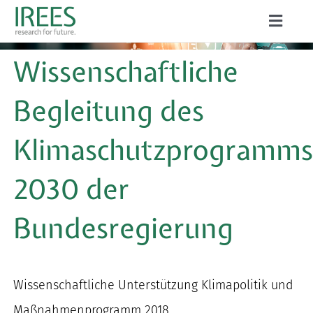
Zum
Toggle
Inhalt
Naviga
ÜBER UNS
Wissenschaftliche
springen
LEISTUNGEN
Begleitung des
AKTUELLES
Klimaschutzprogramm
PROJEKTE
2030 der
PUBLIKATIONEN
Bundesregierung
KARRIERE
Wissenschaftliche Unterstützung Klimapolitik und
Suche
Maßnahmenprogramm 2018