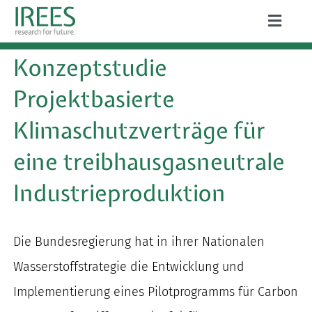
Zum
Toggle
Inhalt
Naviga
ÜBER UNS
Konzeptstudie
springen
LEISTUNGEN
Projektbasierte
Klimaschutzverträge für
AKTUELLES
eine treibhausgasneutrale
PROJEKTE
Industrieproduktion
PUBLIKATIONEN
KARRIERE
Die Bundesregierung hat in ihrer Nationalen
Wasserstoffstrategie die Entwicklung und
Implementierung eines Pilotprogramms für Carbon
Suche