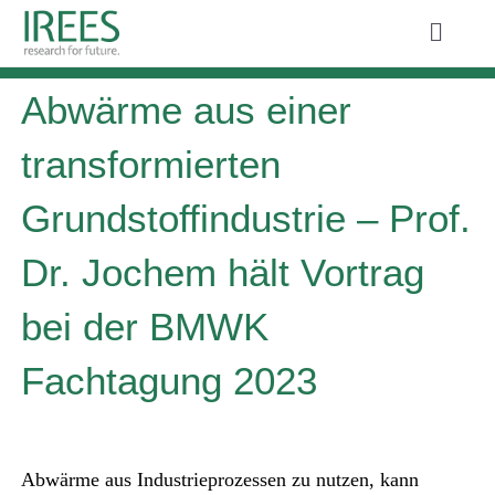
Zum
Toggle
Inhalt
Naviga
ÜBER UNS
springen
Abwärme aus einer
LEISTUNGEN
transformierten
AKTUELLES
Grundstoffindustrie – Prof.
PROJEKTE
Dr. Jochem hält Vortrag
PUBLIKATIONEN
bei der BMWK
KARRIERE
Fachtagung 2023
Abwärme aus Industrieprozessen zu nutzen, kann
Suche