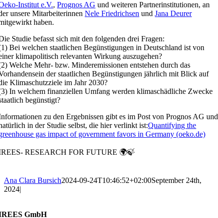
Oeko-Institut e.V.
,
Prognos AG
und weiteren Partnerinstitutionen, an
der unsere Mitarbeiterinnen
Nele Friedrichsen
und
Jana Deurer
mitgewirkt haben.
Die Studie befasst sich mit den folgenden drei Fragen:
(1) Bei welchen staatlichen Begünstigungen in Deutschland ist von
einer klimapolitisch relevanten Wirkung auszugehen?
(2) Welche Mehr- bzw. Minderemissionen entstehen durch das
Vorhandensein der staatlichen Begünstigungen jährlich mit Blick auf
die Klimaschutzziele im Jahr 2030?
(3) In welchem finanziellen Umfang werden klimaschädliche Zwecke
staatlich begünstigt?
Informationen zu den Ergebnissen gibt es im Post von Prognos AG un
natürlich in der Studie selbst, die hier verlinkt ist:
Quantifying the
greenhouse gas impact of government favors in Germany (oeko.de)
IREES- RESEARCH FOR FUTURE 🌍🍃
Ana Clara Bursich
2024-09-24T10:46:52+02:00
September 24th,
2024
|
IREES GmbH