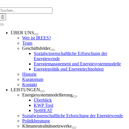
Zum
Suche
Inhalt
nach:
springen
Toggle
Navigation
ÜBER UNS
Wer ist IREES?
Team
Geschäftsfelder
Sozialwissenschaftliche Erforschung der
Energiewende
Energiemanagement und Energiesystemmodelle
Energiepolitik und Energietechnolgien
Historie
Kuratorium
Kontakt
LEISTUNGEN
Energiesystemmodellierung
Überblick
KWP Tool
NetHEAT
Sozialwissenschaftliche Erforschung der Energiewende
Politikberatung
Klimaneutralitätsnetzwerke