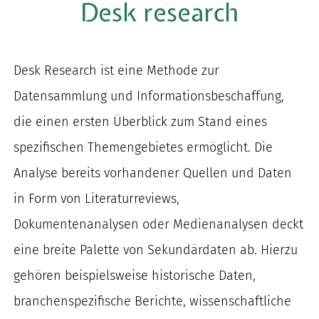
Desk research
nach:
Desk Research
i
st eine Methode zur
Datensammlung und Informationsbeschaffung
,
die einen ersten Überblick zum Stand eines
spezifischen Themengebietes ermöglicht
.
Die
Analyse bereits vorhandener Quellen und Daten
in
Form von Liter
aturreviews,
Dokumentenanalysen oder Medienanalysen
deckt
eine breite Palette von
Sekundärdaten
ab
. Hier
zu
gehören beispielsweise
historische Daten,
branchenspezifische Berichte, wissenschaftliche