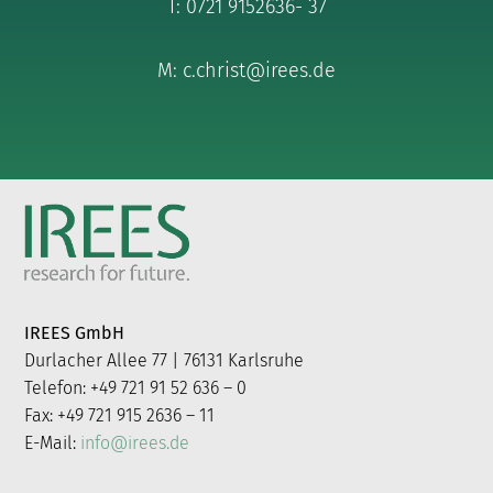
T: 0721 9152636- 37
M: c.christ@irees.de
IREES GmbH
Durlacher Allee 77 | 76131 Karlsruhe
Telefon: +49 721 91 52 636 – 0
Fax: +49 721 915 2636 – 11
E-Mail:
info@irees.de