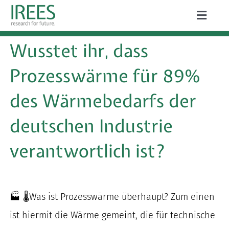
Zum
Toggle
Inhalt
Naviga
ÜBER UNS
Wusstet ihr, dass
springen
LEISTUNGEN
Prozesswärme für 89%
AKTUELLES
des Wärmebedarfs der
PROJEKTE
deutschen Industrie
PUBLIKATIONEN
verantwortlich ist?
KARRIERE
🏭 🌡
Was ist Prozesswärme überhaupt? Zum einen
ist hiermit die Wärme gemeint, die für technische
Suche