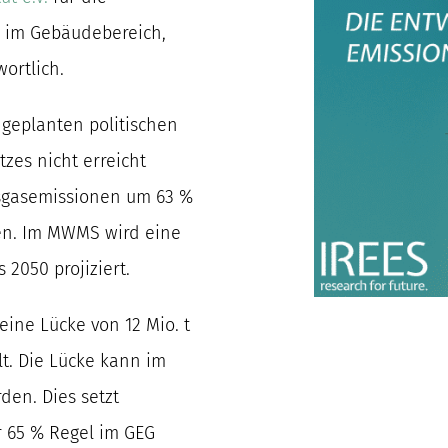
g im Gebäudebereich,
ortlich.
geplanten politischen
zes nicht erreicht
sgasemissionen um 63 %
den. Im MWMS wird eine
2050 projiziert.
ine Lücke von 12 Mio. t
lt. Die Lücke kann im
en. Dies setzt
r 65 % Regel im GEG