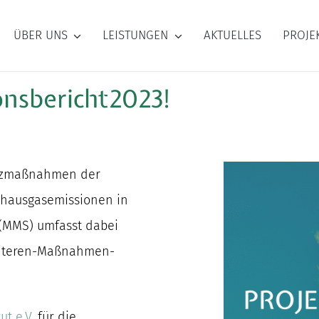
ÜBER UNS
LEISTUNGEN
AKTUELLES
PROJE
ionsbericht2023!
hutzmaßnahmen der
ibhausgasemissionen in
(MMS) umfasst dabei
weiteren-Maßnahmen-
.
ut e.V.
für die