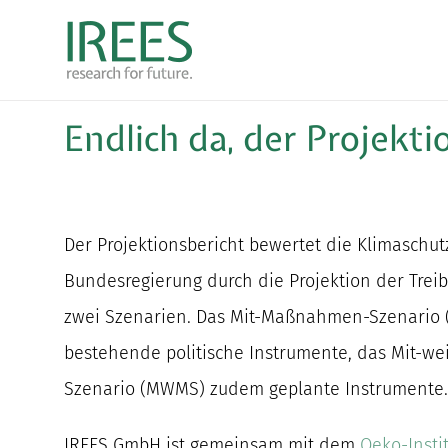
Zum
Inhalt
springen
Endlich da, der Projekt
Der Projektionsbericht bewertet die Klimasc
Bundesregierung durch die Projektion der Tre
zwei Szenarien. Das Mit-Maßnahmen-Szenario 
bestehende politische Instrumente, das Mit-
Szenario (MWMS) zudem geplante Instrumente
IREES GmbH ist gemeinsam mit dem
Oeko-Instit