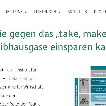
ÜBER UNS
LEISTUNGEN
AKTUELLES
PROJE
e gegen das „take, make
eibhausgase einsparen k
mit
ifeu
– Institut für
mbH ,
Oeko-Institut
teriums für Wirtschaft
iale der
 zur Rolle der Politik