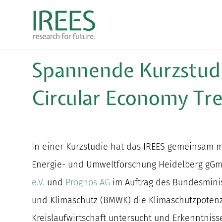
Zum
Inhalt
springen
Spannende Kurzstudi
Circular Economy Tr
In einer Kurzstudie hat das IREES gemeinsam 
Energie- und Umweltforschung Heidelberg gG
e.V.
und
Prognos AG
im Auftrag des Bundesminis
und Klimaschutz (BMWK) die Klimaschutzpotenz
Kreislaufwirtschaft untersucht und Erkenntnisse