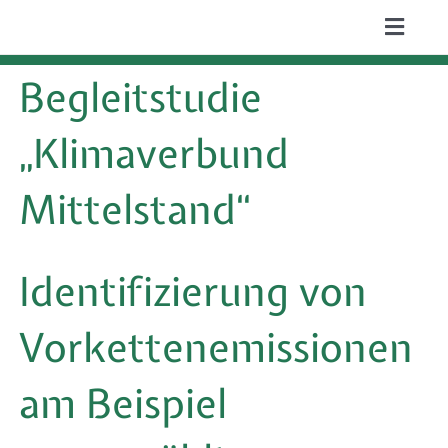
Zum
Toggle
Inhalt
Naviga
ÜBER UNS
Begleitstudie
springen
LEISTUNGEN
„Klimaverbund
AKTUELLES
Mittelstand“
PROJEKTE
Identifizierung von
PUBLIKATIONEN
KARRIERE
Vorkettenemissionen
am Beispiel
Suche