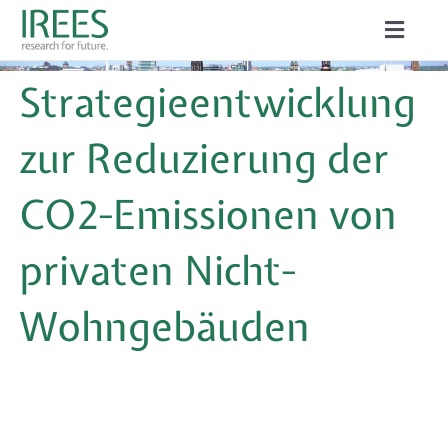
Zum
Toggle
Inhalt
Naviga
ÜBER UNS
Strategieentwicklung
springen
LEISTUNGEN
zur Reduzierung der
AKTUELLES
CO2-Emissionen von
PROJEKTE
privaten Nicht-
PUBLIKATIONEN
Wohngebäuden
KARRIERE
Suche